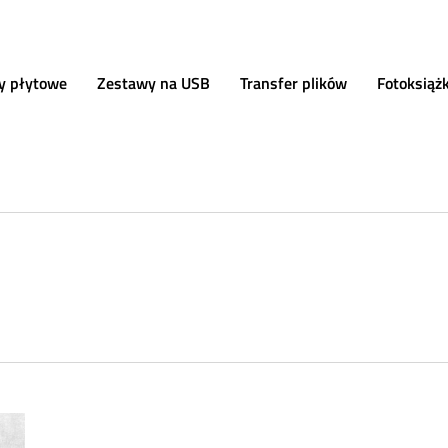
y płytowe
Zestawy na USB
Transfer plików
Fotoksiąż