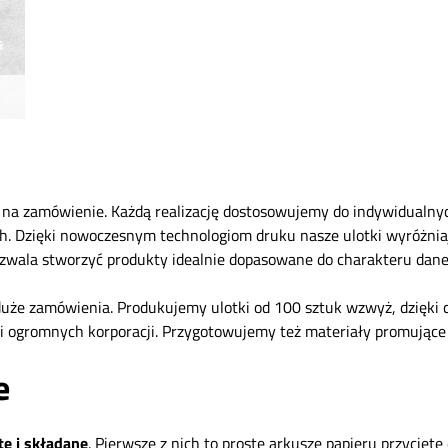
 na zamówienie. Każdą realizację dostosowujemy do indywidualnych
Dzięki nowoczesnym technologiom druku nasze ulotki wyróżniają 
zwala stworzyć produkty idealnie dopasowane do charakteru dane
 duże zamówienia. Produkujemy ulotki od 100 sztuk wzwyż, dzięk
ieli ogromnych korporacji. Przygotowujemy też materiały promując
e
e i składane
. Pierwsze z nich to proste arkusze papieru przycięt